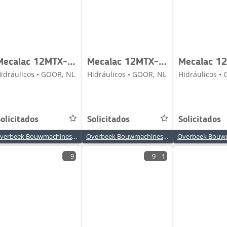
Mecalac 12MTX-5360657-Brake valve/Bremsventile/Remventiel
Mecalac 12MTX-6090341-NG6 Valve/Ventile/Ventiel
idráulicos • GOOR, NL
Hidráulicos • GOOR, NL
Hidráulicos •
olicitados
Solicitados
Solicitados
Overbeek Bouwmachines BV
Overbeek Bouwmachines BV
9
9
1