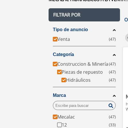
FILTRAR POR
O
Tipo de anuncio
Venta
Categoría
Construccion & Minería
Piezas de repuesto
Hidráulicos
Marca
H
W
Mecalac
12