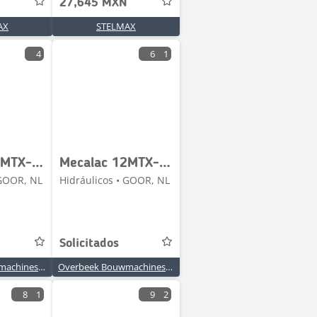
27,645 MXN
AX
STELMAX
4
6
1
Mecalac 12MTX-6090088-Valve/Wegeventil/Ventiel
Mecalac 12MTX-6090387-Servo valve/Servoventil/Servoventiel
 GOOR, NL
Hidráulicos • GOOR, NL
Solicitados
Overbeek Bouwmachines BV
Overbeek Bouwmachines BV
8
1
9
2