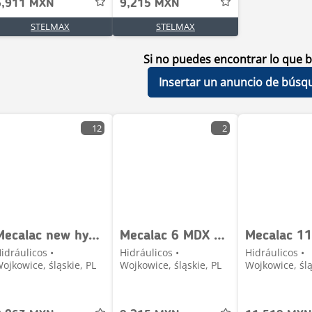
6,911 MXN
9,215 MXN
STELMAX
STELMAX
Si no puedes encontrar lo que b
Insertar un anuncio de búsq
12
2
Mecalac new hydraulic cylinder cylinder diameter 215mm
Mecalac 6 MDX USED HYDRAULIC PARTS
idráulicos •
Hidráulicos •
Hidráulicos •
ojkowice, śląskie, PL
Wojkowice, śląskie, PL
Wojkowice, ślą