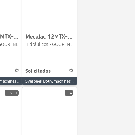
Mecalac 12MTX-4108214A-Stabilising module
Mecalac 12MTX-5350259-Gearpump/Zahnradpumpe/Tandwielpomp
 GOOR, NL
Hidráulicos • GOOR, NL
Solicitados
Overbeek Bouwmachines BV
Overbeek Bouwmachines BV
5
1
4