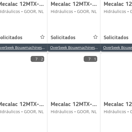
Mecalac 12MTX-5671100-Boom cylinder/Auslegerzylinder
Mecalac 12MTX-5671153-Boom cylinder/Hubzylinder
idráulicos • GOOR, NL
Hidráulicos • GOOR, NL
Hidráulicos •
olicitados
Solicitados
Solicitados
Overbeek Bouwmachines BV
Overbeek Bouwmachines BV
7
2
7
1
Mecalac 12MTX-5370584-Koelvin motor
Mecalac 12MTX-6090364-NG6 Valve/Ventile/Ventiel
idráulicos • GOOR, NL
Hidráulicos • GOOR, NL
Hidráulicos •