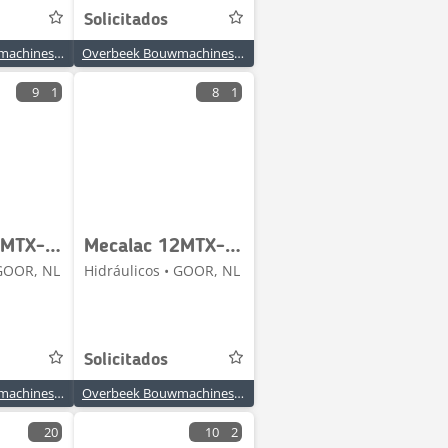
Solicitados
Overbeek Bouwmachines BV
Overbeek Bouwmachines BV
9
1
8
1
Mecalac 12MTX-4900150/5180126-Swing joint/Drehdurchführung
Mecalac 12MTX-5671136-Steering cylinder/Lenkzylinder
 GOOR, NL
Hidráulicos • GOOR, NL
Solicitados
Overbeek Bouwmachines BV
Overbeek Bouwmachines BV
20
10
2