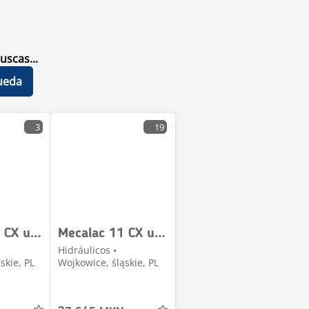
uscas...
ueda
3
19
Mecalac 11 CX used hydraulic cylinder
Mecalac 11 CX used hydraulic parts complet rexroth hydroma
Hidráulicos •
skie, PL
Wojkowice, śląskie, PL