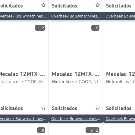
olicitados
Solicitados
Solicitados
Overbeek Bouwmachines BV
Overbeek Bouwmachines BV
12
8
Mecalac 12MTX-6090401-Servo valve/Servoventil/Servoventiel
Mecalac 12MTX-5370539-Oil cooler/Ölkühler/Oliekoeler
idráulicos • GOOR, NL
Hidráulicos • GOOR, NL
Hidráulicos •
olicitados
Solicitados
Solicitados
Overbeek Bouwmachines BV
Overbeek Bouwmachines BV
9
9
2