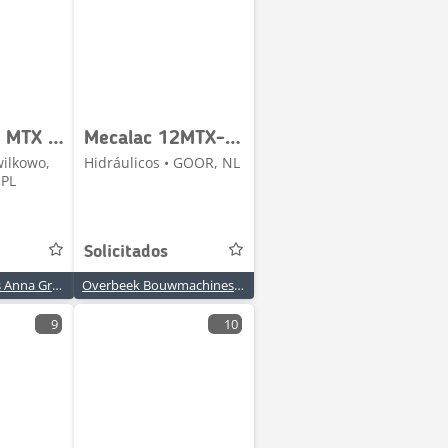
Mecalac 12 MTX 4.5 Hydraulic Distributor 07260157
Mecalac 12MTX-Rexroth A4VG085-Drive pump/Fahrpumpe/Rijpomp
wilkowo,
Hidráulicos • GOOR, NL
 PL
Solicitados
Agro Trade Jabes Anna Grzegorczyk
Overbeek Bouwmachines BV
9
10