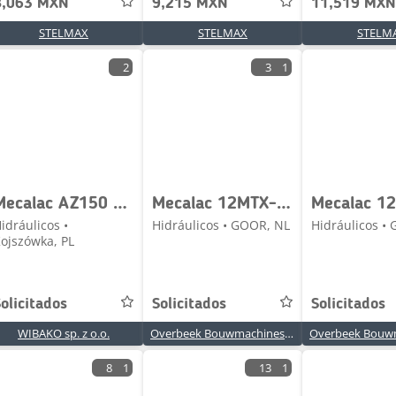
8,063 MXN
9,215 MXN
11,519 MXN
STELMAX
STELMAX
STELM
2
3
1
Mecalac AZ150 LT-35D28 / 220903 Valves set / Ventile (Komp
Mecalac 12MTX-4770613/5130047-Accumulator/Hydrospeicher
idráulicos •
Hidráulicos • GOOR, NL
Hidráulicos •
ojszówka, PL
olicitados
Solicitados
Solicitados
WIBAKO sp. z o.o.
Overbeek Bouwmachines BV
8
1
13
1