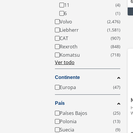
11
6
Volvo
Liebherr
CAT
Rexroth
Komatsu
Ver todo
Continente
Europa
País
H
Países Bajos
W
Polonia
Suecia