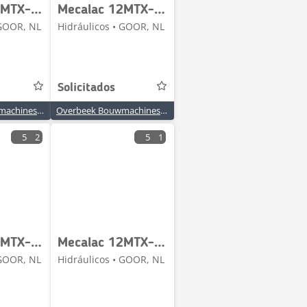
Mecalac 12MTX-6090481-Walvoil 5KT7200301-2/2 Valve
Mecalac 12MTX-6090339-Hydraforce 7028820-4/2 Valve
 GOOR, NL
Hidráulicos • GOOR, NL
Solicitados
Overbeek Bouwmachines BV
Overbeek Bouwmachines BV
5
2
5
1
Mecalac 12MTX-Sauer Danfoss OSPD125/440LS-Steering unit
Mecalac 12MTX-5360355-Sauer Danfoss OLS80-Priority valve
 GOOR, NL
Hidráulicos • GOOR, NL