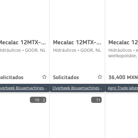
Mecalac 12MTX-5671188-Support cylinder/Stuetzzylinder
Mecalac 12MTX-5350239-Rexroth A11VO75-Load sensing pump
idráulicos • GOOR, NL
Hidráulicos • GOOR, NL
Hidráulicos • 
wielkopolskie,
olicitados
Solicitados
36,400 MXN
Overbeek Bouwmachines BV
Overbeek Bouwmachines BV
10
2
11