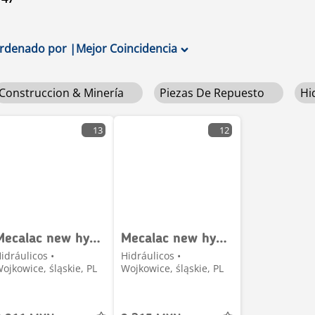
rdenado por
|
Mejor Coincidencia
Construccion & Minería
Piezas De Repuesto
Hi
13
12
Mecalac new hydraulic cylinder cylinder diameter 200 mm
Mecalac new hydraulic cylinder cylinder diameter 225mm
idráulicos •
Hidráulicos •
ojkowice, śląskie, PL
Wojkowice, śląskie, PL