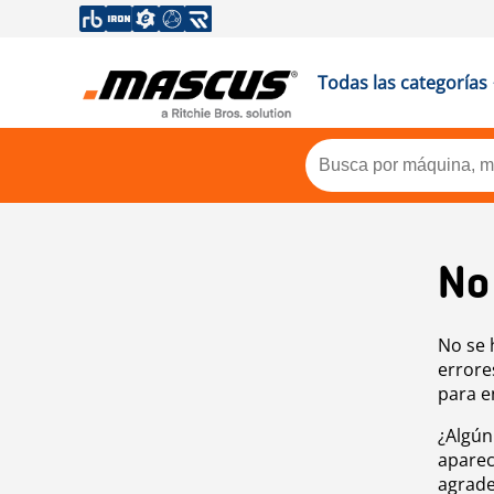
Todas las categorías
No
No se 
errore
para e
¿Algún
aparec
agrade