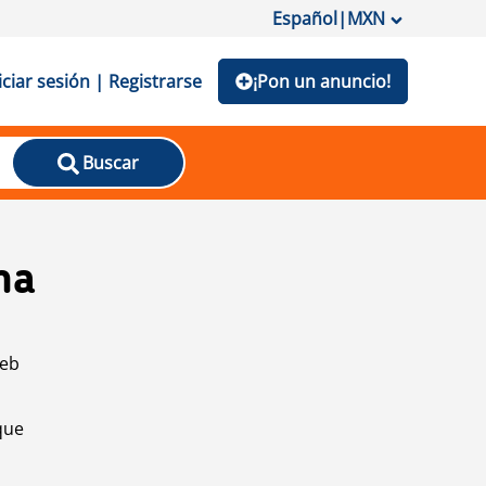
Español
|
MXN
iciar sesión | Registrarse
¡Pon un anuncio!
Buscar
na
web
que