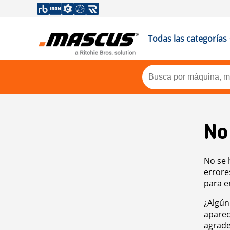
Todas las categorías
No
No se 
errore
para e
¿Algún
aparec
agrade