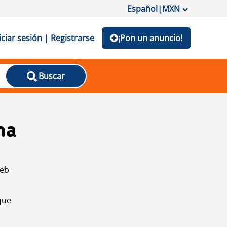
Español
|
MXN
iciar sesión | Registrarse
¡Pon un anuncio!
Buscar
na
web
que