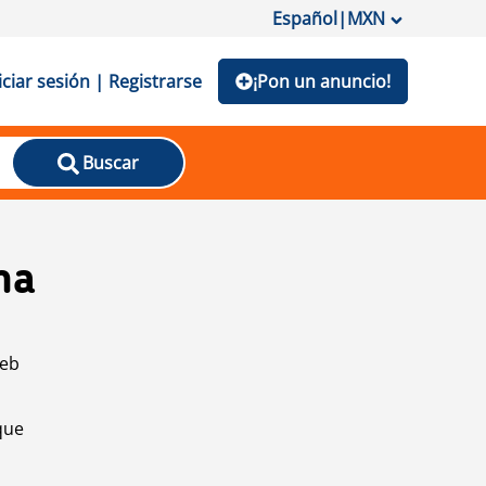
Español
|
MXN
iciar sesión | Registrarse
¡Pon un anuncio!
Buscar
na
web
que