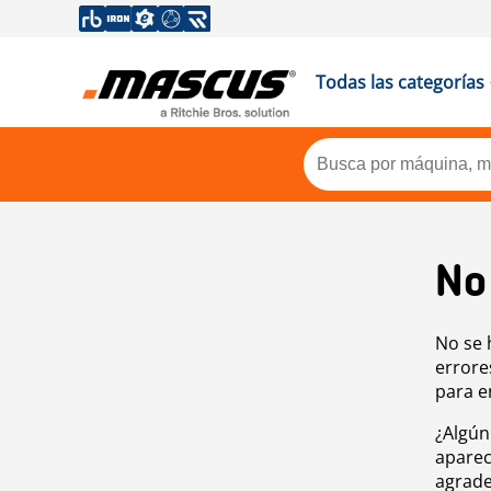
Todas las categorías
No
No se 
errore
para e
¿Algún
aparec
agrade