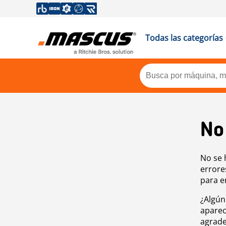
Todas las categorías
No
No se 
errore
para e
¿Algún
aparec
agrade