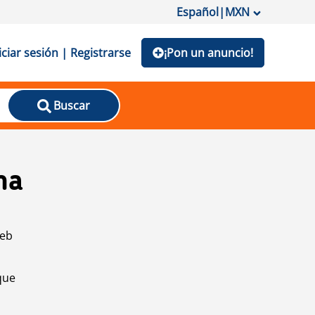
Español
|
MXN
iciar sesión | Registrarse
¡Pon un anuncio!
Buscar
na
web
que