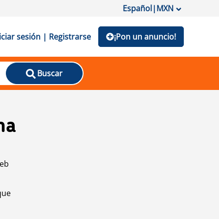
Español
|
MXN
iciar sesión | Registrarse
¡Pon un anuncio!
Buscar
na
web
que