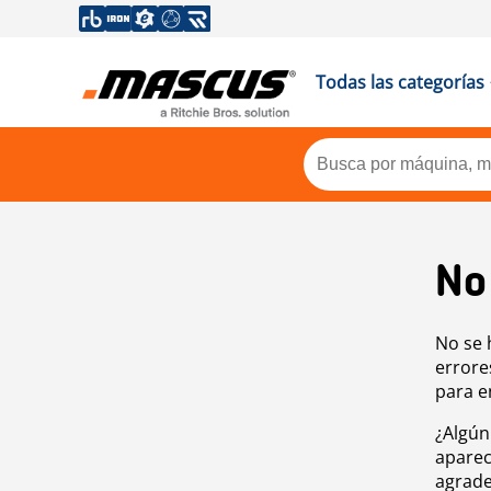
Todas las categorías
No
No se 
errore
para e
¿Algún
aparec
agrade