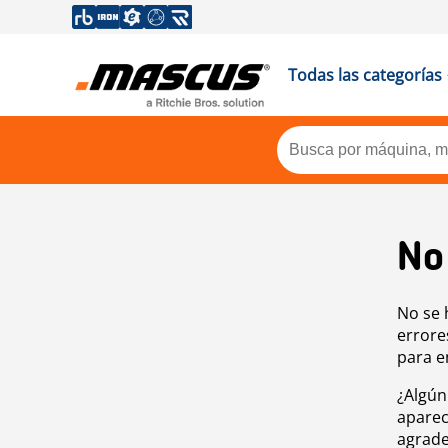
Todas las categorías
No
No se 
errore
para e
¿Algún
aparec
agrade