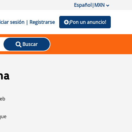
Español
|
MXN
iciar sesión | Registrarse
¡Pon un anuncio!
Buscar
na
web
que