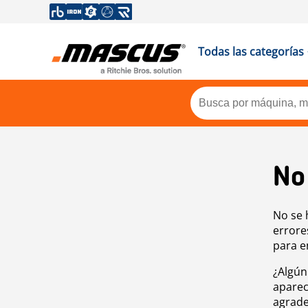
Todas las categorías
No
No se 
errore
para e
¿Algún
aparec
agrade