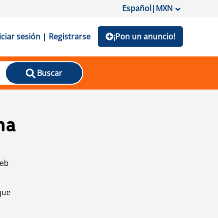
Español
|
MXN
iciar sesión | Registrarse
¡Pon un anuncio!
Buscar
na
web
que