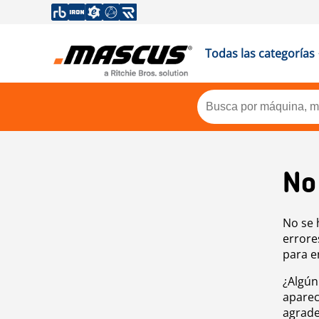
Todas las categorías
No
No se 
errore
para e
¿Algún
aparec
agrade