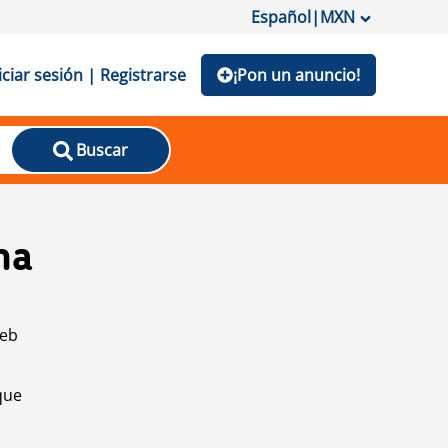
Español
|
MXN
iciar sesión | Registrarse
¡Pon un anuncio!
Buscar
na
web
que