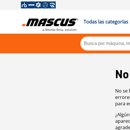
Todas las categorías
No
No se 
errore
para e
¿Algún
aparec
agrade