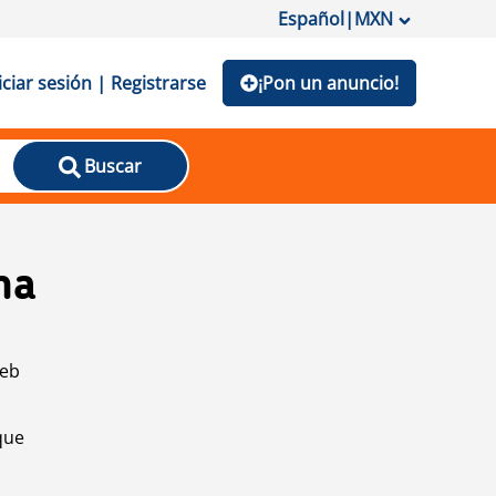
Español
|
MXN
iciar sesión | Registrarse
¡Pon un anuncio!
Buscar
na
web
que