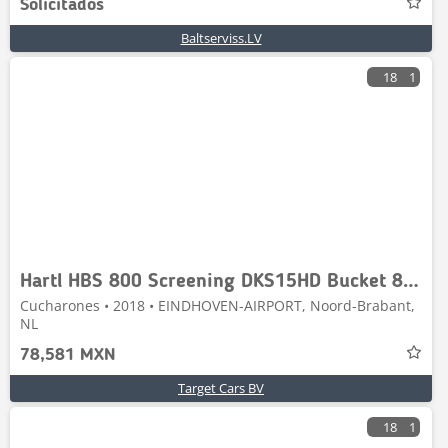
Solicitados
Baltserviss.LV
18
1
Hartl HBS 800 Screening DKS15HD Bucket 80cm Unused 8~15T
Cucharones • 2018 • EINDHOVEN-AIRPORT, Noord-Brabant,
NL
78,581 MXN
Target Cars BV
18
1