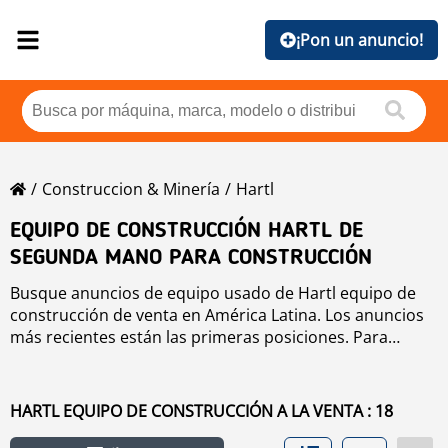
¡Pon un anuncio!
Construccion & Minería
Hartl
EQUIPO DE CONSTRUCCIÓN HARTL DE
SEGUNDA MANO PARA CONSTRUCCIÓN
Busque anuncios de equipo usado de Hartl equipo de
construcción de venta en América Latina. Los anuncios
más recientes están las primeras posiciones. Para
buscar equipo usado de Hartl equipo de construcción
haga clic en los botones de marca, año, precio, horas de
uso, país. Para buscar cualquier equipo usado de venta
HARTL EQUIPO DE CONSTRUCCIÓN A LA VENTA : 18
haga clic en este enlace
equipo de construcción
.