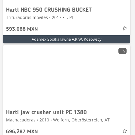
Hartl HBC 950 CRUSHING BUCKET
Trituradoras móviles • 2017 • -, PL
593,068 MXN
Adamex Spółka Jawna A.K.W. Kosowscy
9
Hartl jaw crusher unit PC 1380
Machacadoras • 2010 • Wolfern, Oberösterreich, AT
696,287 MXN