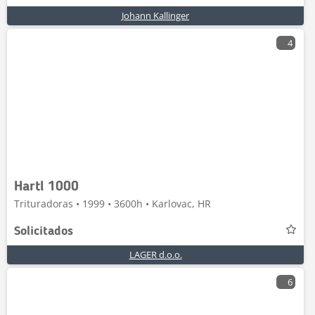
Johann Kallinger
4
Hartl 1000
Trituradoras • 1999 • 3600h • Karlovac, HR
Solicitados
LAGER d.o.o.
6