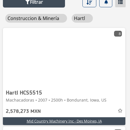
Filtrar
Construccion & Minería
Hartl
8
Hartl HCS5515
Machacadoras • 2007 • 2500h • Bondurant, Iowa, US
2,578,273 MXN
Mid Country Machinery Inc - Des Moines, IA