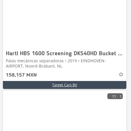
Hartl HBS 1600 Screening DKS40HD Bucket 160cm 22~40T NEW
Palas mecánicas separadoras • 2019 • EINDHOVEN-
AIRPORT, Noord-Brabant, NL
158,157 MXN
Target Cars BV
11
1