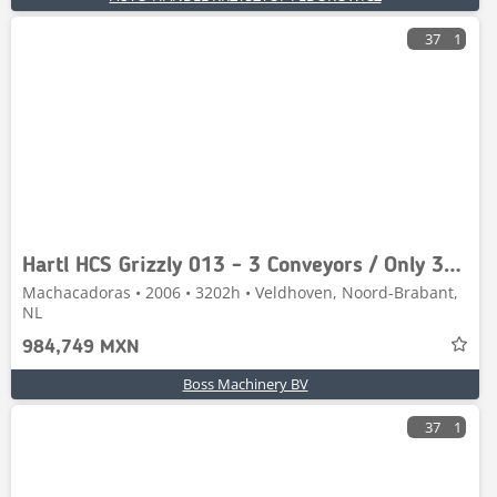
37
1
Hartl HCS Grizzly 013 - 3 Conveyors / Only 3202 Hours!
Machacadoras • 2006 • 3202h • Veldhoven, Noord-Brabant,
NL
984,749 MXN
Boss Machinery BV
37
1