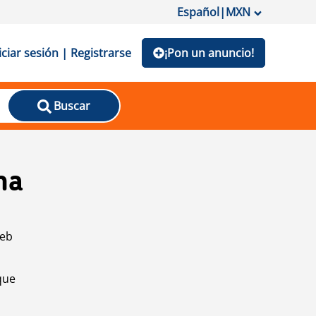
Español
|
MXN
iciar sesión | Registrarse
¡Pon un anuncio!
Buscar
na
web
que