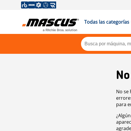
Todas las categorías
No
No se 
errore
para e
¿Algún
aparec
agrade