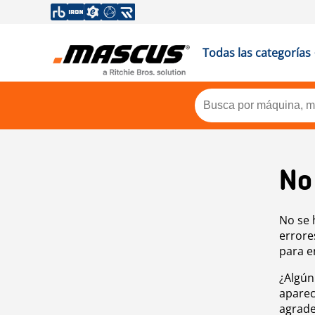
Todas las categorías
No
No se 
errore
para e
¿Algún
aparec
agrade