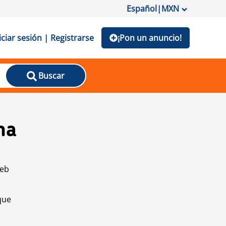
Español
|
MXN
iciar sesión | Registrarse
¡Pon un anuncio!
Buscar
na
web
que