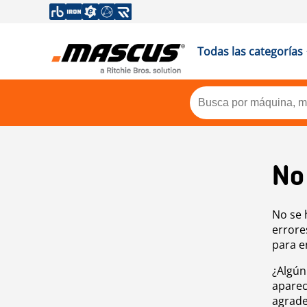
Todas las categorías
No
No se 
errore
para e
¿Algún
aparec
agrade