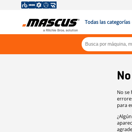
Todas las categorías
No
No se 
errore
para e
¿Algún
aparec
agrade