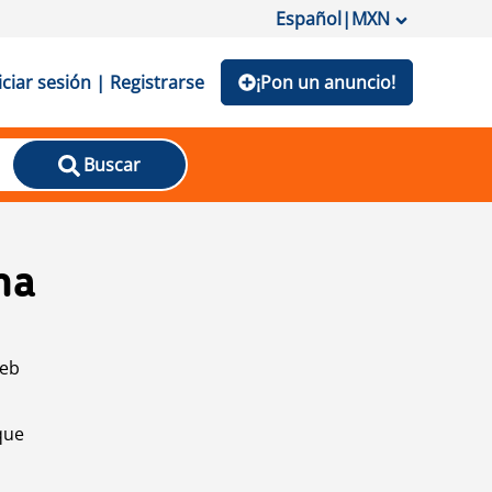
Español
|
MXN
iciar sesión | Registrarse
¡Pon un anuncio!
Buscar
na
web
que