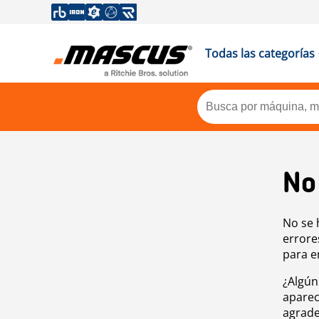
Todas las categorías
No
No se 
errore
para e
¿Algún
aparec
agrade