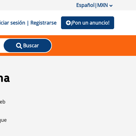
Español
|
MXN
iciar sesión | Registrarse
¡Pon un anuncio!
Buscar
na
web
que