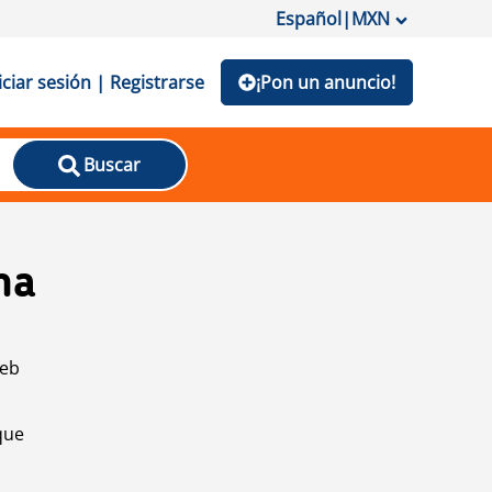
Español
|
MXN
iciar sesión | Registrarse
¡Pon un anuncio!
Buscar
na
web
que