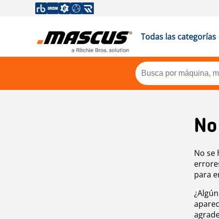
Todas las categorías
No
No se 
errore
para e
¿Algún
aparec
agrade