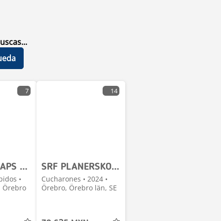
uscas...
ueda
7
14
SRF REDSKAPS - SVETSFÄSTEN - BÄST PRIS!
SRF PLANERSKOPA OCH PALLGAFFLAR - PAKETPRIS
pidos •
Cucharones • 2024 •
, Örebro
Örebro, Örebro län, SE