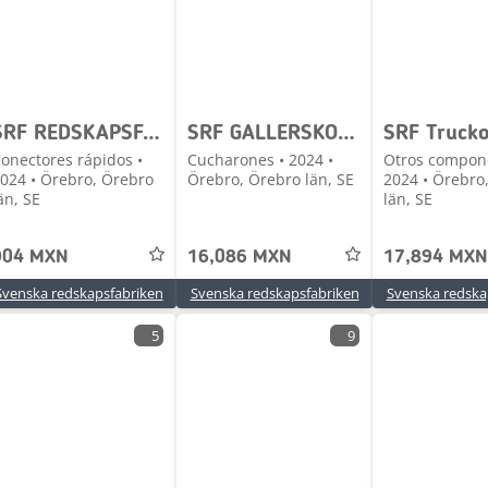
SRF REDSKAPSFÄSTEN - BÄST PRIS! - STORT UTBUD
SRF GALLERSKOPOR I LAGER S30 - S70
onectores rápidos •
Cucharones • 2024 •
Otros compon
024 • Örebro, Örebro
Örebro, Örebro län, SE
2024 • Örebro
än, SE
län, SE
904 MXN
16,086 MXN
17,894 MXN
Svenska redskapsfabriken
Svenska redskapsfabriken
Svenska redska
5
9