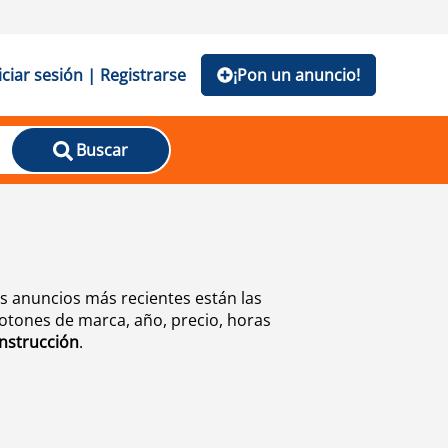
iciar sesión | Registrarse
¡Pon un anuncio!
Buscar
s anuncios más recientes están las
botones de marca, año, precio, horas
nstrucción
.