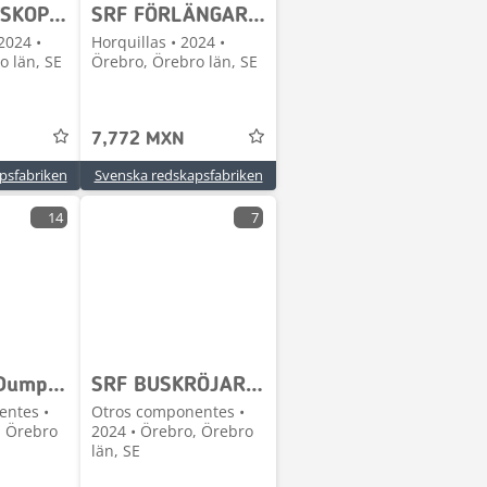
SRF SPONTSKOPOR - S40, S45, S60, S70
SRF FÖRLÄNGARE - I LAGER
2024 •
Horquillas • 2024 •
o län, SE
Örebro, Örebro län, SE
7,772 MXN
psfabriken
Svenska redskapsfabriken
14
7
SRF 9 ton Dumpervagn
SRF BUSKRÖJARE SLANETRAC
entes •
Otros componentes •
, Örebro
2024 • Örebro, Örebro
län, SE