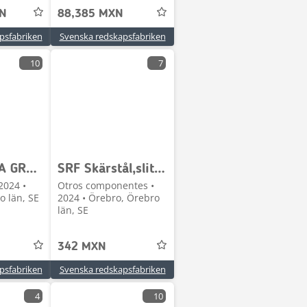
XN
88,385 MXN
psfabriken
Svenska redskapsfabriken
10
7
SRF REJÄLA GRÄVSKOPOR MED HARDOX
SRF Skärstål,slitstål,tänder,shims m.m
2024 •
Otros componentes •
o län, SE
2024 • Örebro, Örebro
län, SE
342 MXN
psfabriken
Svenska redskapsfabriken
4
10