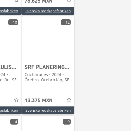
78,625 MXN
psfabriken
Svenska redskapsfabriken
10
12
SRF HYDRAULISKA PROFFSGAFFLAR
SRF PLANERINGSSKOPOR - HARDOX - STRENX
024 •
Cucharones • 2024 •
o län, SE
Örebro, Örebro län, SE
13,375 MXN
psfabriken
Svenska redskapsfabriken
4
9