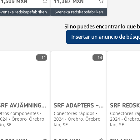
21,509 MXN
11,387 MXN
Svenska redskapsfabriken
Svenska redskapsfabriken
Si no puedes encontrar lo que b
Insertar un anuncio de búsq
12
14
SRF AVJÄMNINGSBALK - FLERA OLIKA MODELLER
SRF ADAPTERS - FLERA MODELLER I LAGER
tros componentes •
Conectores rápidos •
Conectores rá
024 • Örebro, Örebro
2024 • Örebro, Örebro
2024 • Örebro
än, SE
län, SE
län, SE