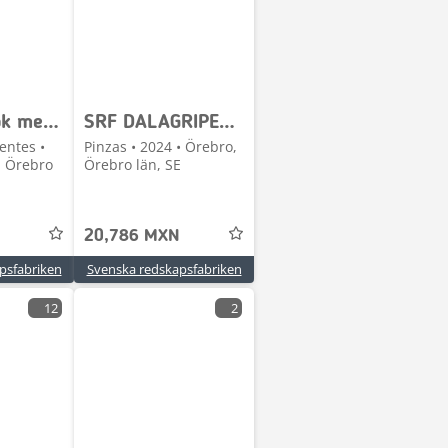
SRF Truckok med 50mm dragkula
SRF DALAGRIPEN - ENTREPRENADGRIPAR
entes •
Pinzas • 2024 • Örebro,
, Örebro
Örebro län, SE
20,786 MXN
psfabriken
Svenska redskapsfabriken
12
2