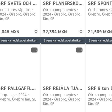
SRF SVETS OCH GRINDFÄSTEN TILL BÄST PRIS
SRF PLANERSKOPA - VOLVO L30 - I LAGER
onectores rápidos •
Otros componentes •
Cucharones • 
024 • Örebro, Örebro
2024 • Örebro, Örebro
Örebro, Örebr
än, SE
län, SE
1,048 MXN
32,354 MXN
21,509 MXN
Svenska redskapsfabriken
Svenska redskapsfabriken
Svenska redska
5
8
SRF PALLGAFFLAR - L150-L220 - I LAGER
SRF REJÄLA TJÄLKROKAR - FLERA MODELLER I LAGER
orquillas • 2024 •
Otros componentes •
Otros compon
rebro, Örebro län, SE
2024 • Örebro, Örebro
2024 • Örebro
län, SE
län, SE