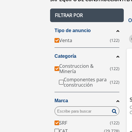
FILTRAR POR
O
Tipo de anuncio
Venta
Categoría
Construccion &
Minería
Componentes para
construcción
Marca
C
Ö
SRF
CAT