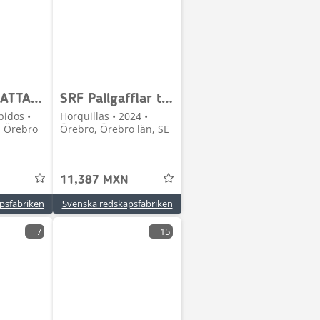
SRF BASPLATTA - BYGG EN EGEN ADAPTER
SRF Pallgafflar till grävare!
pidos •
Horquillas • 2024 •
, Örebro
Örebro, Örebro län, SE
11,387 MXN
psfabriken
Svenska redskapsfabriken
7
15