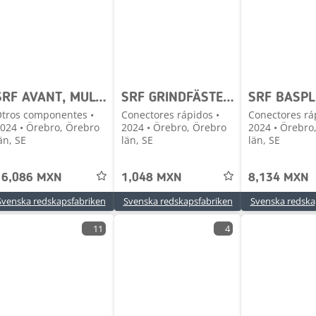
SRF AVANT, MULTIONE, NORCAR SKOPOR TILL KANONPRIS
SRF GRINDFÄSTEN - TILL BÄST PRIS!
tros componentes •
Conectores rápidos •
Conectores rá
024 • Örebro, Örebro
2024 • Örebro, Örebro
2024 • Örebro
än, SE
län, SE
län, SE
16,086 MXN
1,048 MXN
8,134 MXN
Svenska redskapsfabriken
Svenska redskapsfabriken
Svenska redska
11
4