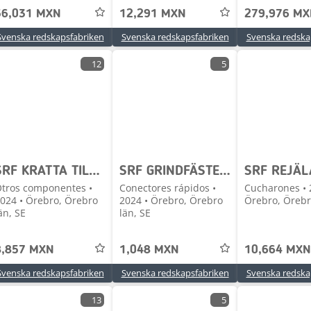
56,031 MXN
12,291 MXN
279,976 M
Svenska redskapsfabriken
Svenska redskapsfabriken
Svenska redska
12
5
SRF KRATTA TILL GRÄVMASKIN
SRF GRINDFÄSTEN - I LAGER - S-FÄSTEN,HYDREMA,LEHNHOFF
tros componentes •
Conectores rápidos •
Cucharones • 
024 • Örebro, Örebro
2024 • Örebro, Örebro
Örebro, Örebr
än, SE
län, SE
8,857 MXN
1,048 MXN
10,664 MXN
Svenska redskapsfabriken
Svenska redskapsfabriken
Svenska redska
13
5