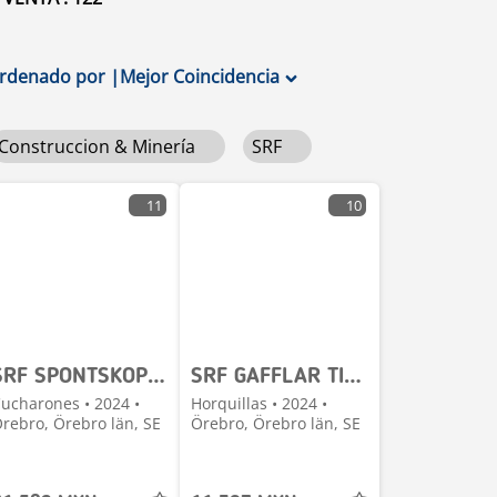
rdenado por
|
Mejor Coincidencia
Construccion & Minería
SRF
11
10
SRF SPONTSKOPOR - S40, S45, S60, S70
SRF GAFFLAR TILL GRÄVMASKIN - BÄST PRIS!
ucharones • 2024 •
Horquillas • 2024 •
rebro, Örebro län, SE
Örebro, Örebro län, SE