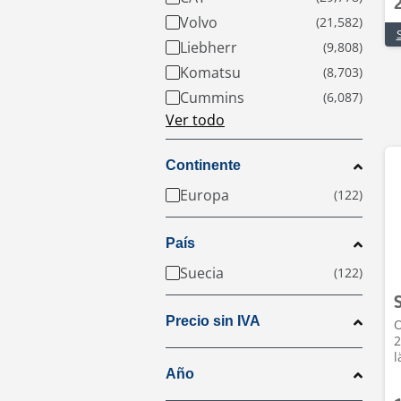
Volvo
Liebherr
Komatsu
Cummins
Ver todo
Continente
Europa
País
Suecia
Precio sin IVA
O
2
l
Año