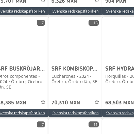
19,701 MXN
6,326 MXN
904 MXN
Svenska redskapsfabriken
Svenska redskapsfabriken
Svenska redska
7
13
SRF BUSKRÖJARE SLANETRAC - BOKSLUTSAFFÄR?
SRF KOMBISKOPA S60 + STORA BM
tros componentes •
Cucharones • 2024 •
Horquillas • 2
024 • Örebro, Örebro
Örebro, Örebro län, SE
Örebro, Örebr
än, SE
88,385 MXN
70,310 MXN
68,503 MXN
Svenska redskapsfabriken
Svenska redskapsfabriken
Svenska redska
7
11