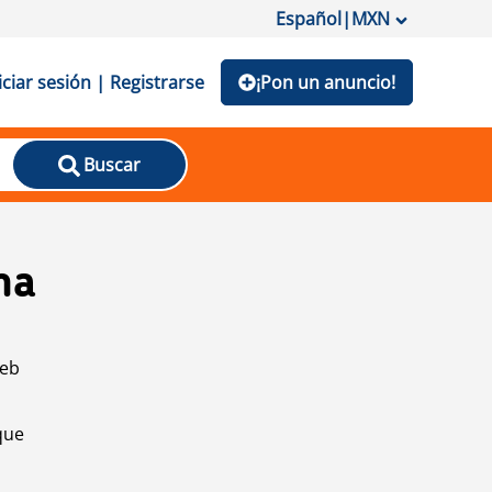
Español
|
MXN
iciar sesión | Registrarse
¡Pon un anuncio!
Buscar
na
web
que