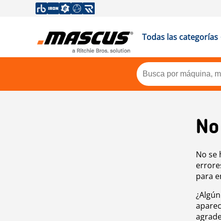
Todas las categorías
No
No se 
errore
para e
¿Algún
aparec
agrade