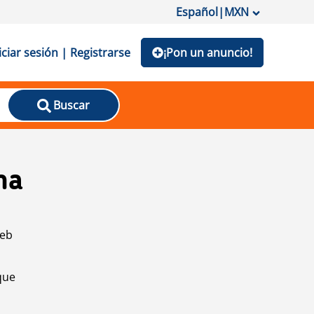
Español
|
MXN
iciar sesión | Registrarse
¡Pon un anuncio!
Buscar
na
web
que