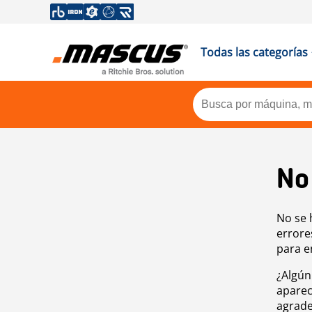
Todas las categorías
No
No se 
errore
para e
¿Algún
aparec
agrade