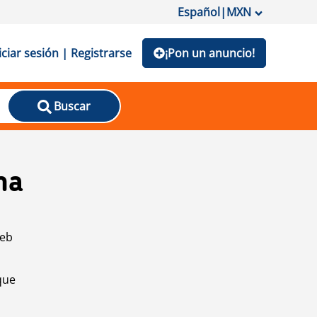
Español
|
MXN
iciar sesión | Registrarse
¡Pon un anuncio!
Buscar
na
web
que