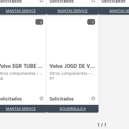
olicitados
Solicitados
Solicitados
MANTAS SERVICE
MANTAS SERVICE
MANTAS SE
2
1
Volvo EGR TUBE 21119814
Volvo JOGO DE VEDANTES PARA MACACO DE BRAÇO _ VOE 8148-
tros componentes • -,
Otros componentes • -,
GR
PT
olicitados
Solicitados
MANTAS SERVICE
EQUIDRÁULICA
1
/
1