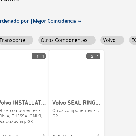
rdenado por
|
Mejor Coincidencia
Transporte
Otros Componentes
Volvo
E
1
1
2
1
Volvo INSTALLATION KIT 85144326
Volvo SEAL RING 3192614
tros componentes •
Otros componentes • -,
ONIA, THESSALONIKI,
GR
εσσαλονίκη, GR