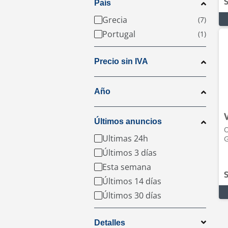
S
País
Grecia
Portugal
Precio sin IVA
Año
Últimos anuncios
O
Ultimas 24h
Últimos 3 días
Esta semana
S
Últimos 14 días
Últimos 30 días
Detalles