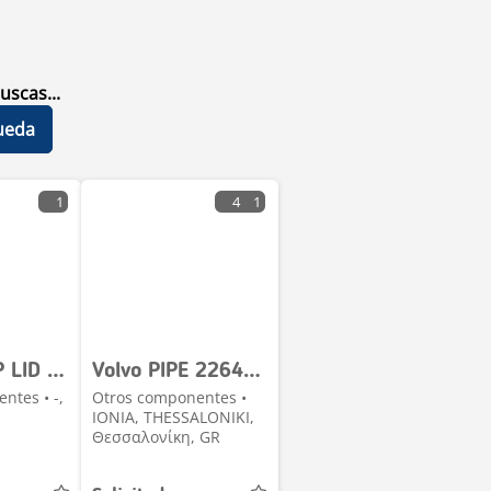
uscas...
ueda
1
4
1
Volvo LAMP LID RIGHT 21413775
Volvo PIPE 22641144
ntes • -,
Otros componentes •
IONIA, THESSALONIKI,
Θεσσαλονίκη, GR