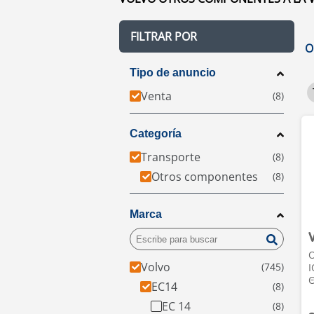
FILTRAR POR
O
Tipo de anuncio
Venta
Categoría
Transporte
Otros componentes
Marca
O
Volvo
I
Θ
EC14
EC 14