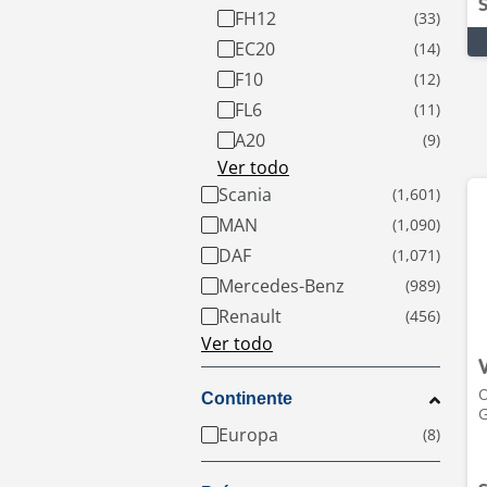
S
FH12
EC20
F10
FL6
A20
Ver todo
Scania
MAN
DAF
Mercedes-Benz
Renault
Ver todo
O
Continente
Europa