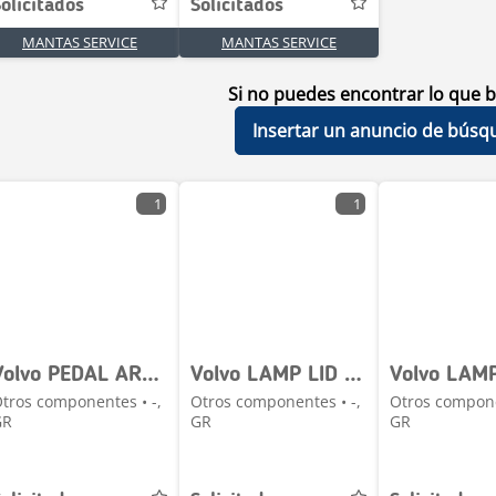
olicitados
Solicitados
MANTAS SERVICE
MANTAS SERVICE
Si no puedes encontrar lo que b
Insertar un anuncio de búsq
1
1
Volvo PEDAL ARRANGEMENT 82378214
Volvo LAMP LID 21413776
tros componentes • -,
Otros componentes • -,
Otros compone
GR
GR
GR