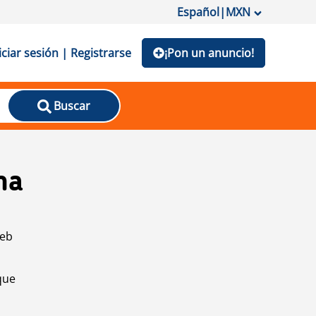
Español
|
MXN
iciar sesión | Registrarse
¡Pon un anuncio!
Buscar
na
web
que