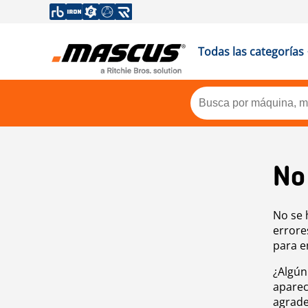
Todas las categorías
No
No se 
errore
para e
¿Algún
aparec
agrade