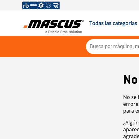
Todas las categorías
No
No se 
errore
para e
¿Algún
aparec
agrade