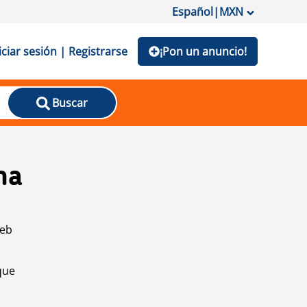
Español
|
MXN
iciar sesión | Registrarse
¡Pon un anuncio!
Buscar
na
web
que