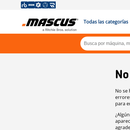
Todas las categorías
No
No se 
errore
para e
¿Algún
aparec
agrade