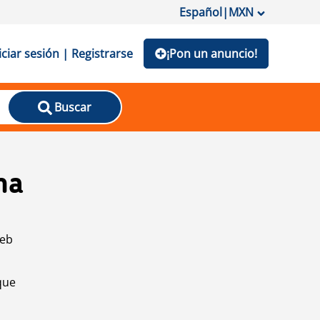
Español
|
MXN
iciar sesión | Registrarse
¡Pon un anuncio!
Buscar
na
web
que