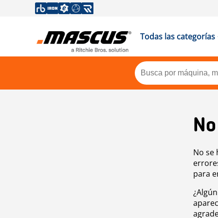
Todas las categorías
No
No se 
errore
para e
¿Algún
aparec
agrade