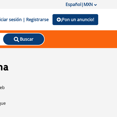
Español
|
MXN
iciar sesión | Registrarse
¡Pon un anuncio!
Buscar
na
web
que