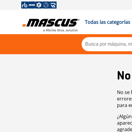
Todas las categorías
No
No se 
errore
para e
¿Algún
aparec
agrade