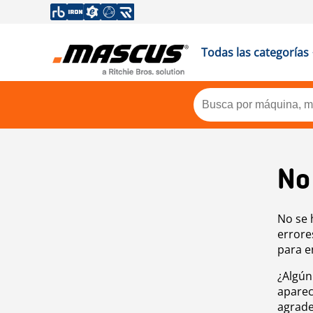
Todas las categorías
No
No se 
errore
para e
¿Algún
aparec
agrade