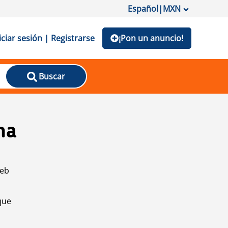
Español
|
MXN
iciar sesión | Registrarse
¡Pon un anuncio!
Buscar
na
web
que