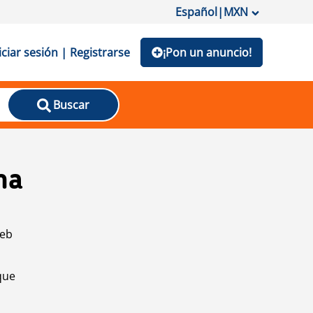
Español
|
MXN
iciar sesión | Registrarse
¡Pon un anuncio!
Buscar
na
web
que