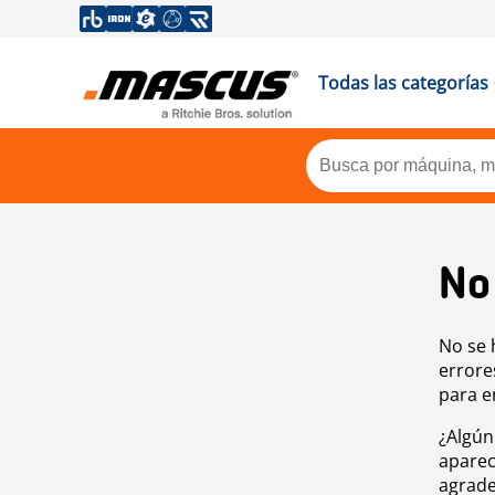
Todas las categorías
No
No se 
errore
para e
¿Algún
aparec
agrade