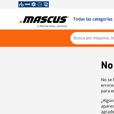
Todas las categorías
No
No se 
errore
para e
¿Algún
aparec
agrade