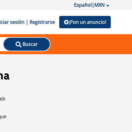
Español
|
MXN
iciar sesión | Registrarse
¡Pon un anuncio!
Buscar
na
web
que