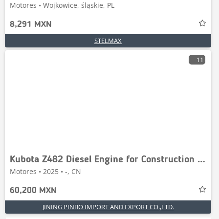
Motores • Wojkowice, śląskie, PL
8,291 MXN
STELMAX
11
Kubota Z482 Diesel Engine for Construction Machine
Motores • 2025 • -, CN
60,200 MXN
JINING PINBO IMPORT AND EXPORT CO.,LTD.