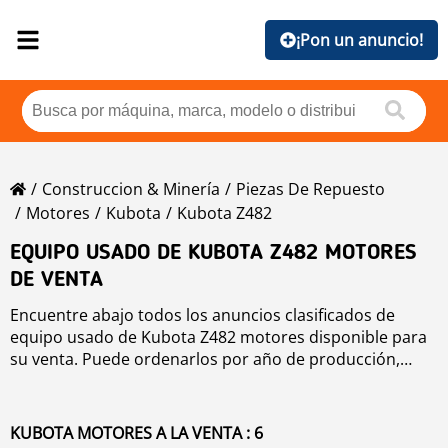
¡Pon un anuncio!
Construccion & Minería
Piezas De Repuesto
Motores
Kubota
Kubota Z482
EQUIPO USADO DE KUBOTA Z482 MOTORES
DE VENTA
Encuentre abajo todos los anuncios clasificados de
equipo usado de Kubota Z482 motores disponible para
su venta. Puede ordenarlos por año de producción,
precio, horas de uso o país. Para mejorar su búsqueda,
puede utilizar la herramienta de navegación de la
izquierda.
KUBOTA MOTORES A LA VENTA : 6