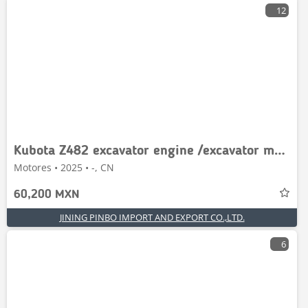
12
Kubota Z482 excavator engine /excavator motor
Motores • 2025 • -, CN
60,200 MXN
JINING PINBO IMPORT AND EXPORT CO.,LTD.
6