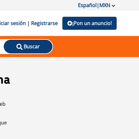
Español
|
MXN
iciar sesión | Registrarse
¡Pon un anuncio!
Buscar
na
web
que