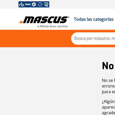
Todas las categorías
No
No se 
errore
para e
¿Algún
aparec
agrade