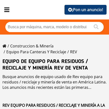
¡Pon un anuncio!
Construccion & Minería
Equipo Para Canteras Y Reciclaje
REV
EQUIPO DE EQUIPO PARA RESIDUOS /
RECICLAJE Y MINERÍA REV DE VENTA
Busque anuncios de equipo usado de Rev equipo para
residuos / reciclaje y minería de venta en América Latina.
Los anuncios más recientes están las primeras
posiciones. Para buscar equipo usado de Rev equipo
para residuos / reciclaje y minería haga clic en los
botones de marca, año, precio, horas de uso, país. Para
REV EQUIPO PARA RESIDUOS / RECICLAJE Y MINERÍA A LA
buscar cualquier equipo usado de venta haga clic en