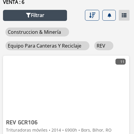
VENTA : 6
este enlace
equipo para residuos / reciclaje y minería
.
Filtrar
Construccion & Minería
Equipo Para Canteras Y Reciclaje
REV
11
REV GCR106
Trituradoras móviles • 2014 • 6900h • Bors, Bihor, RO