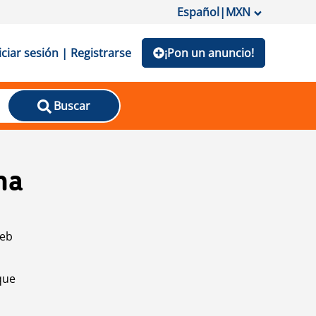
Español
|
MXN
iciar sesión | Registrarse
¡Pon un anuncio!
Buscar
na
web
que