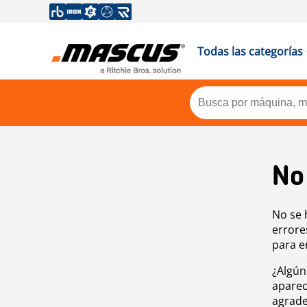
Todas las categorías
No
No se 
errore
para e
¿Algún
aparec
agrade