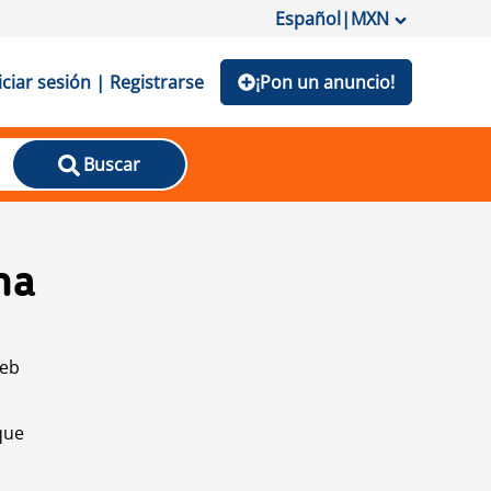
Español
|
MXN
iciar sesión | Registrarse
¡Pon un anuncio!
Buscar
na
web
que