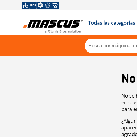
Todas las categorías
No
No se 
errore
para e
¿Algún
aparec
agrade