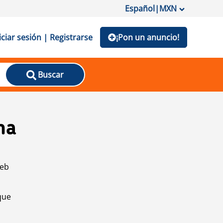
Español
|
MXN
iciar sesión | Registrarse
¡Pon un anuncio!
Buscar
na
web
que