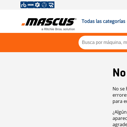
Todas las categorías
No
No se 
errore
para e
¿Algún
aparec
agrade