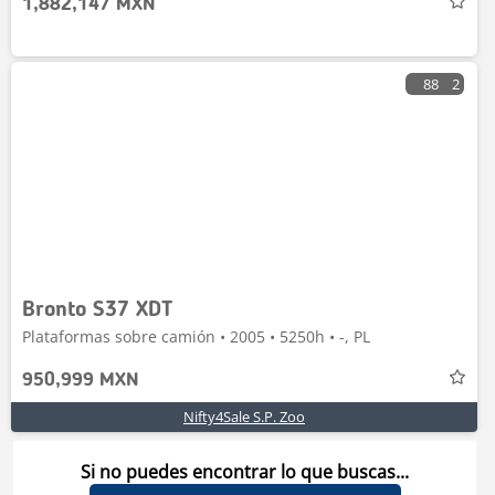
1,882,147 MXN
88
2
Bronto S37 XDT
Plataformas sobre camión • 2005 • 5250h • -, PL
950,999 MXN
Nifty4Sale S.P. Zoo
Si no puedes encontrar lo que buscas...