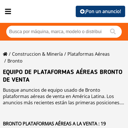
¡Pon un anuncio!
Construccion & Minería
Plataformas Aéreas
Bronto
EQUIPO DE PLATAFORMAS AÉREAS BRONTO
DE VENTA
Busque anuncios de equipo usado de Bronto
plataformas aéreas de venta en América Latina. Los
anuncios más recientes están las primeras posiciones.
Para buscar equipo usado de Bronto plataformas
aéreas haga clic en los botones de marca, año, precio,
horas de uso, país. Para buscar cualquier equipo usado
BRONTO PLATAFORMAS AÉREAS A LA VENTA : 19
de venta haga clic en este enlace
plataformas aéreas
.