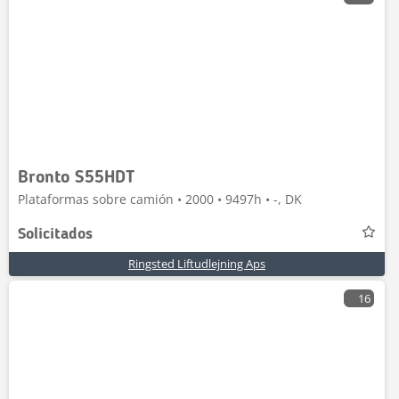
Bronto S55HDT
Plataformas sobre camión • 2000 • 9497h • -, DK
Solicitados
Ringsted Liftudlejning Aps
16