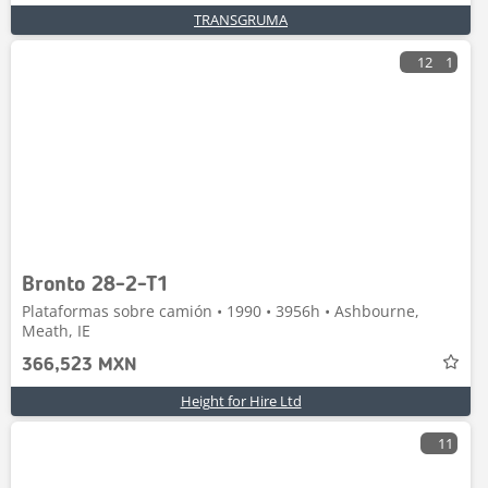
TRANSGRUMA
12
1
Bronto 28-2-T1
Plataformas sobre camión • 1990 • 3956h • Ashbourne,
Meath, IE
366,523 MXN
Height for Hire Ltd
11