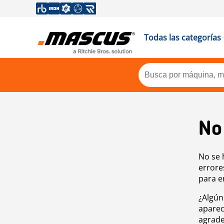
Todas las categorías
No
No se 
errore
para e
¿Algún
aparec
agrade