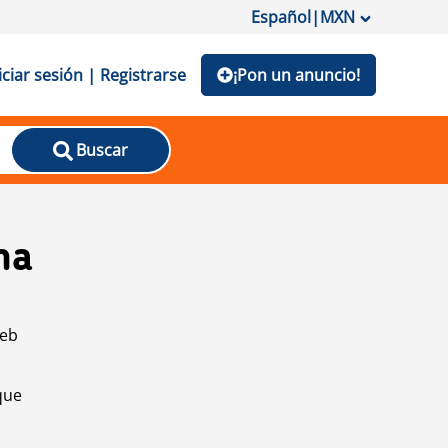
Español
|
MXN
iciar sesión | Registrarse
¡Pon un anuncio!
Buscar
na
web
que