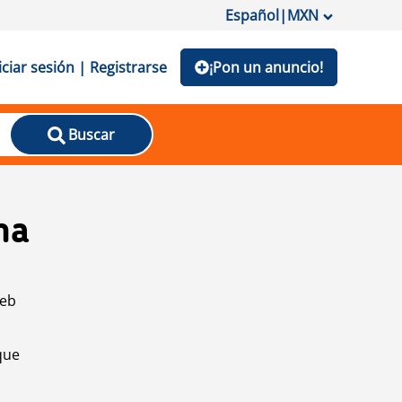
Español
|
MXN
iciar sesión | Registrarse
¡Pon un anuncio!
Buscar
na
web
que