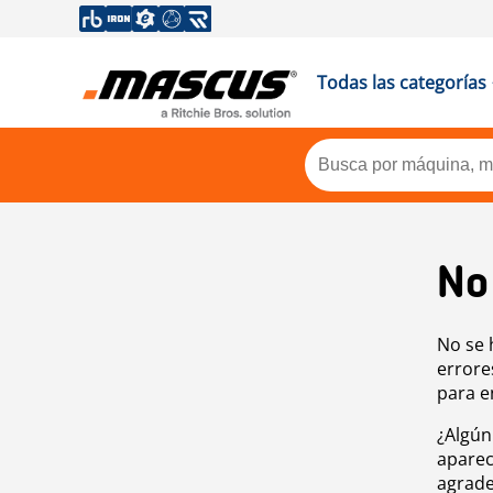
Todas las categorías
No
No se 
errore
para e
¿Algún
aparec
agrade