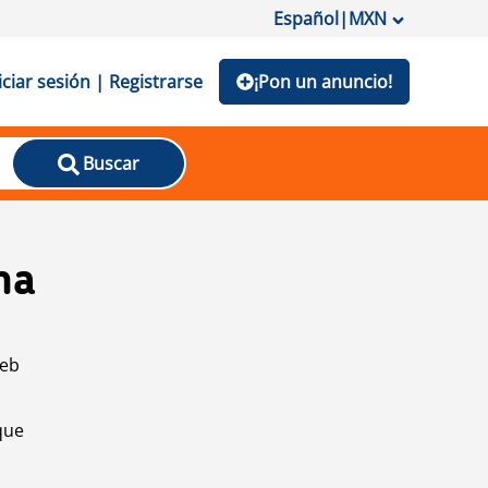
Español
|
MXN
iciar sesión | Registrarse
¡Pon un anuncio!
Buscar
na
web
que