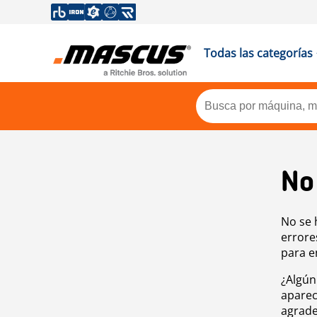
Todas las categorías
No
No se 
errore
para e
¿Algún
aparec
agrade