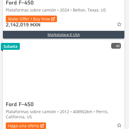
Ford F-450
Plataformas sobre camión • 2024 • Belton, Texas, US
Make Offer / Buy Now
2,142,019 MXN
Marketplace-E USA
40
Subasta
Ford F-450
Plataformas sobre camión • 2012 • 408902km • Perris,
California, US
Haga una oferta