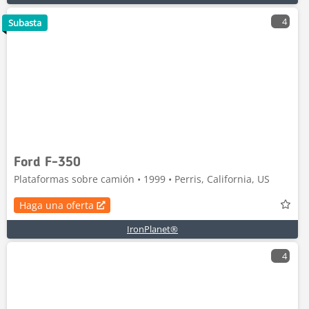
4
Subasta
Ford F-350
Plataformas sobre camión • 1999 • Perris, California, US
Haga una oferta
IronPlanet®
4