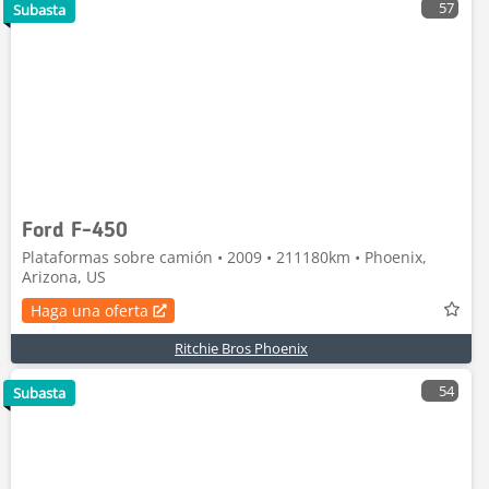
57
Subasta
Ford F-450
Plataformas sobre camión • 2009 • 211180km • Phoenix,
Arizona, US
Haga una oferta
Ritchie Bros Phoenix
54
Subasta