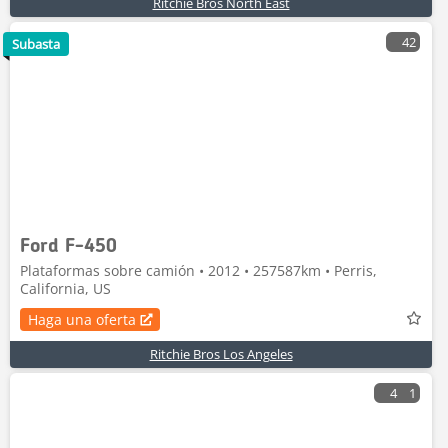
Ritchie Bros North East
42
Subasta
Ford F-450
Plataformas sobre camión • 2012 • 257587km • Perris,
California, US
Haga una oferta
Ritchie Bros Los Angeles
4
1