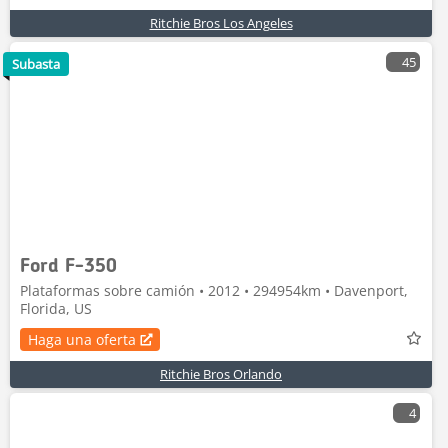
Ritchie Bros Los Angeles
45
Subasta
Ford F-350
Plataformas sobre camión • 2012 • 294954km • Davenport,
Florida, US
Haga una oferta
Ritchie Bros Orlando
4