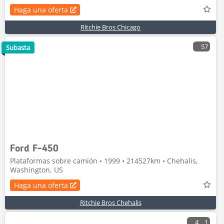
Haga una oferta
Ritchie Bros Chicago
57
Subasta
Ford F-450
Plataformas sobre camión • 1999 • 214527km • Chehalis,
Washington, US
Haga una oferta
Ritchie Bros Chehalis
4
1