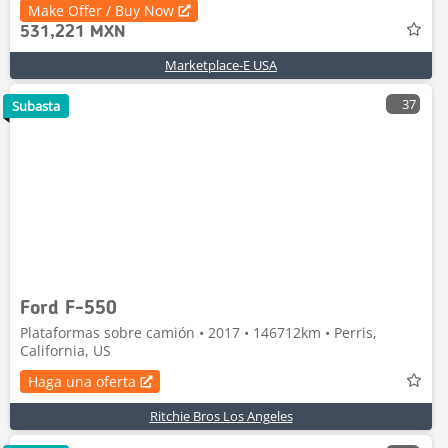
Make Offer / Buy Now
531,221 MXN
Marketplace-E USA
37
Subasta
Ford F-550
Plataformas sobre camión • 2017 • 146712km • Perris,
California, US
Haga una oferta
Ritchie Bros Los Angeles