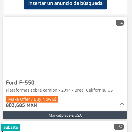
Insertar un anuncio de búsqueda
4
Ford F-550
Plataformas sobre camión • 2014 • Brea, California, US
Make Offer / Buy Now
803,685 MXN
Marketplace-E USA
62
Subasta