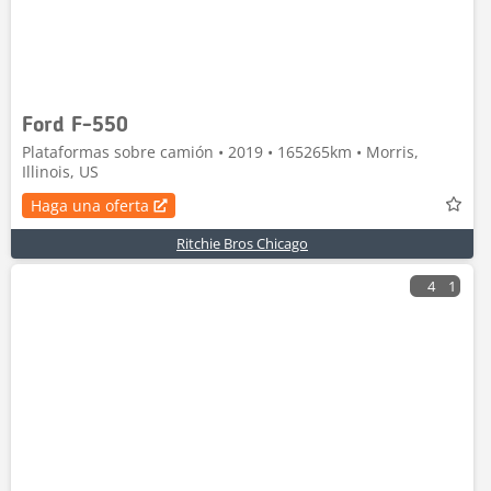
Ford F-550
Plataformas sobre camión • 2019 • 165265km • Morris,
Illinois, US
Haga una oferta
Ritchie Bros Chicago
4
1