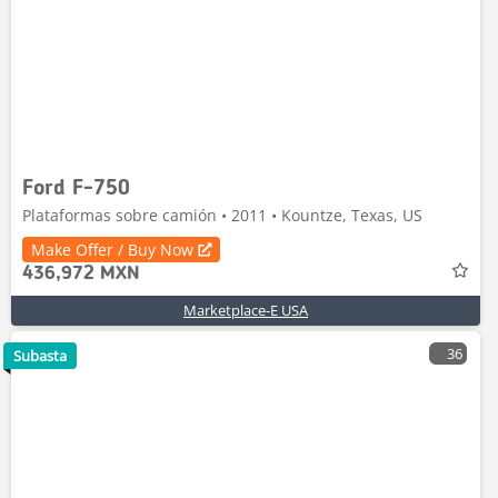
Ford F-750
Plataformas sobre camión • 2011 • Kountze, Texas, US
Make Offer / Buy Now
436,972 MXN
Marketplace-E USA
36
Subasta