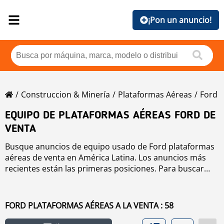
¡Pon un anuncio!
Construccion & Minería
Plataformas Aéreas
Ford
EQUIPO DE PLATAFORMAS AÉREAS FORD DE
VENTA
Busque anuncios de equipo usado de Ford plataformas
aéreas de venta en América Latina. Los anuncios más
recientes están las primeras posiciones. Para buscar
equipo usado de Ford plataformas aéreas haga clic en
los botones de marca, año, precio, horas de uso, país.
Para buscar cualquier equipo usado de venta haga clic
FORD PLATAFORMAS AÉREAS A LA VENTA : 58
en este enlace
plataformas aéreas
.