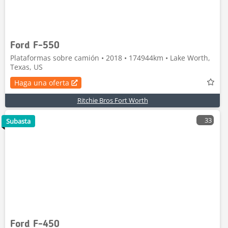
Ford F-550
Plataformas sobre camión • 2018 • 174944km • Lake Worth,
Texas, US
Haga una oferta
Ritchie Bros Fort Worth
33
Subasta
Ford F-450