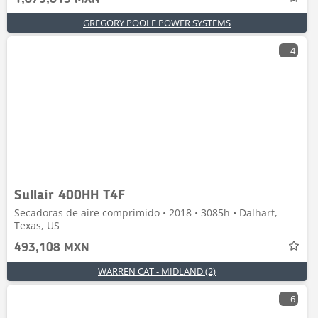
GREGORY POOLE POWER SYSTEMS
4
Sullair 400HH T4F
Secadoras de aire comprimido • 2018 • 3085h • Dalhart,
Texas, US
493,108 MXN
WARREN CAT - MIDLAND (2)
6