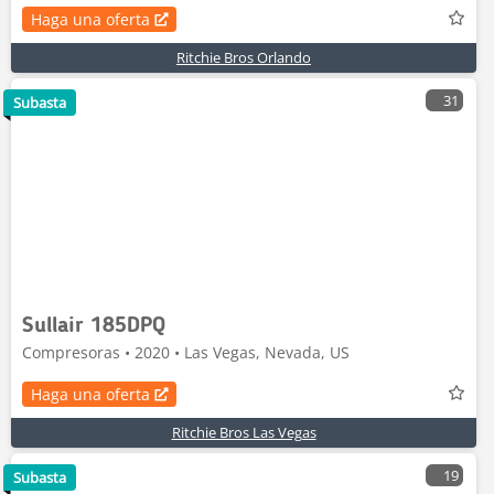
Haga una oferta
Ritchie Bros Orlando
31
Subasta
Sullair 185DPQ
Compresoras • 2020 • Las Vegas, Nevada, US
Haga una oferta
Ritchie Bros Las Vegas
19
Subasta