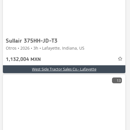
Sullair 375HH-JD-T3
Otros • 2026 • 3h • Lafayette, Indiana, US
1,132,004 MXN
West Side Tractor Sales Co.- Lafayette
13