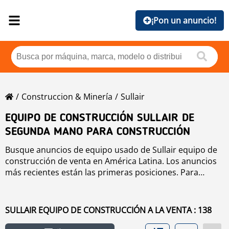
¡Pon un anuncio!
Construccion & Minería
Sullair
EQUIPO DE CONSTRUCCIÓN SULLAIR DE
SEGUNDA MANO PARA CONSTRUCCIÓN
Busque anuncios de equipo usado de Sullair equipo de
construcción de venta en América Latina. Los anuncios
más recientes están las primeras posiciones. Para
buscar equipo usado de Sullair equipo de construcción
haga clic en los botones de marca, año, precio, horas de
uso, país. Para buscar cualquier equipo usado de venta
SULLAIR EQUIPO DE CONSTRUCCIÓN A LA VENTA : 138
haga clic en este enlace
equipo de construcción
.