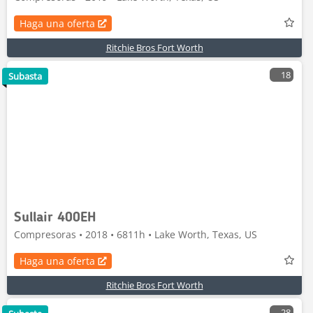
Haga una oferta
Ritchie Bros Fort Worth
18
Subasta
Sullair 400EH
Compresoras • 2018 • 6811h • Lake Worth, Texas, US
Haga una oferta
Ritchie Bros Fort Worth
28