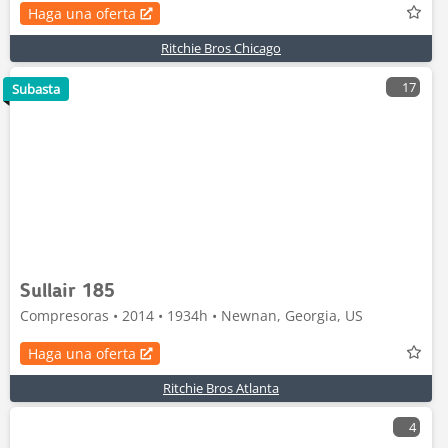
Haga una oferta
Ritchie Bros Chicago
17
Subasta
Sullair 185
Compresoras • 2014 • 1934h • Newnan, Georgia, US
Haga una oferta
Ritchie Bros Atlanta
4