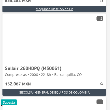
835,282 MXN
Maquinas Diesel SA de CV
2
Sullair 260HDPQ (M30061)
Compresoras • 2006 • 2218h • Barranquilla, CO
152,087 MXN
GECOLSA - GENERAL DE EQUIPOS DE COLOMBIA
5
Subasta