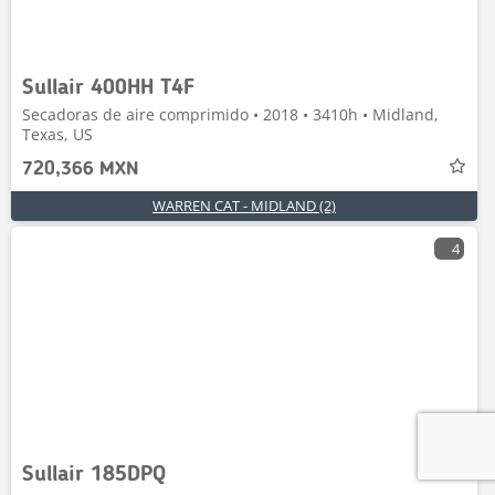
Sullair 400HH T4F
Secadoras de aire comprimido • 2018 • 3410h • Midland,
Texas, US
720,366 MXN
WARREN CAT - MIDLAND (2)
4
Sullair 185DPQ