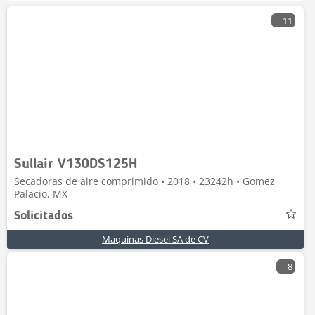
11
Sullair V130DS125H
Secadoras de aire comprimido • 2018 • 23242h • Gomez
Palacio, MX
Solicitados
Maquinas Diesel SA de CV
8