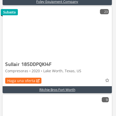
Foley Equipment Company
23
Subasta
Sullair 185DDPQKI4F
Compresoras • 2020 • Lake Worth, Texas, US
Haga una oferta
Ritchie Bros Fort Worth
9