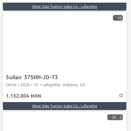
West Side Tractor Sales Co.- Lafayette
10
Sullair 375HH-JD-T3
Otros • 2026 • 1h • Lafayette, Indiana, US
1,132,004 MXN
West Side Tractor Sales Co.- Lafayette
25
2