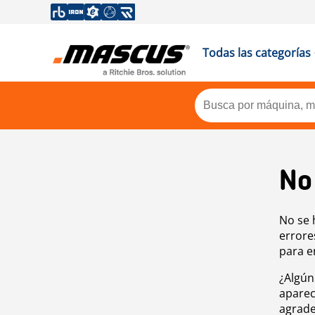
Todas las categorías
No
No se 
errore
para e
¿Algún
aparec
agrade