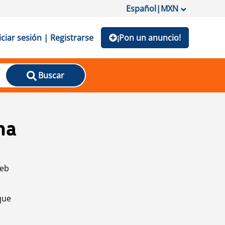
Español
|
MXN
iciar sesión | Registrarse
¡Pon un anuncio!
Buscar
na
web
que