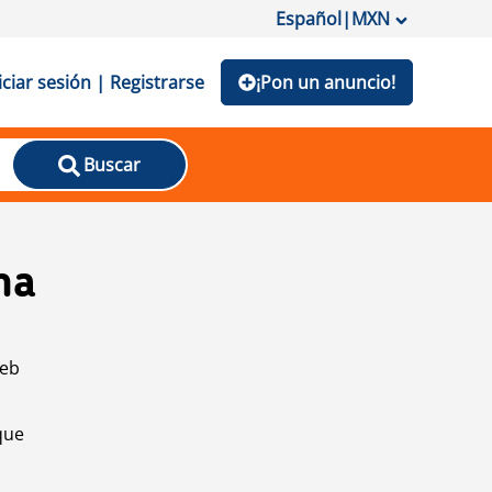
Español
|
MXN
iciar sesión | Registrarse
¡Pon un anuncio!
Buscar
na
web
que