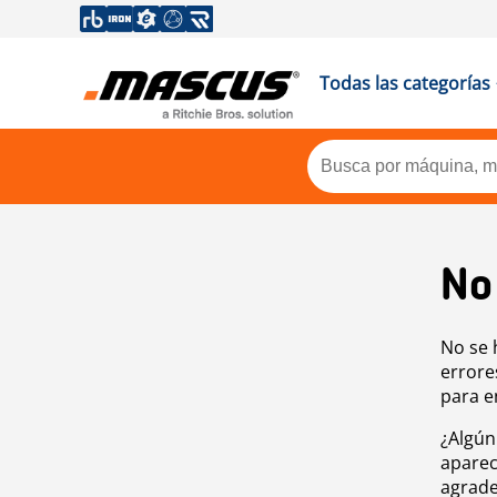
Todas las categorías
No
No se 
errore
para e
¿Algún
aparec
agrade