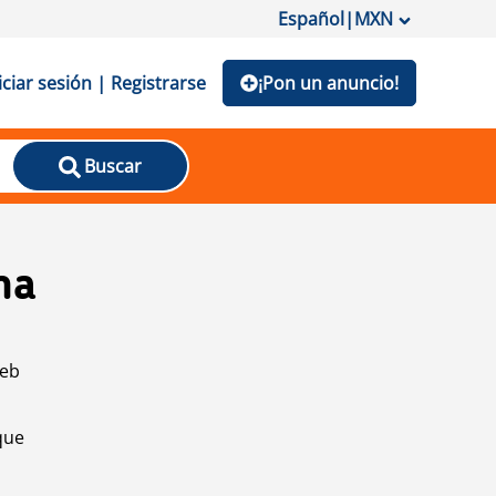
Español
|
MXN
iciar sesión | Registrarse
¡Pon un anuncio!
Buscar
na
web
que