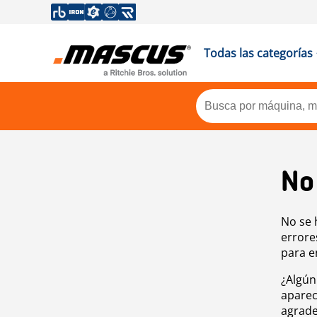
Todas las categorías
No
No se 
errore
para e
¿Algún
aparec
agrade