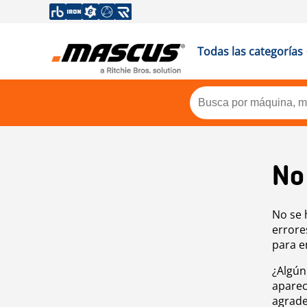
Todas las categorías
No
No se 
errore
para e
¿Algún
aparec
agrade