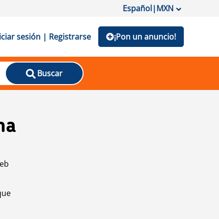
Español
|
MXN
iciar sesión | Registrarse
¡Pon un anuncio!
Buscar
na
web
que