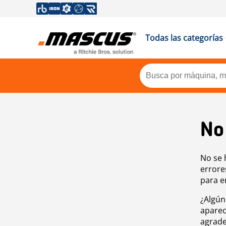
Todas las categorías
No
No se 
errore
para e
¿Algún
aparec
agrade