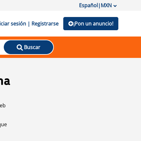
Español
|
MXN
iciar sesión | Registrarse
¡Pon un anuncio!
Buscar
na
web
que