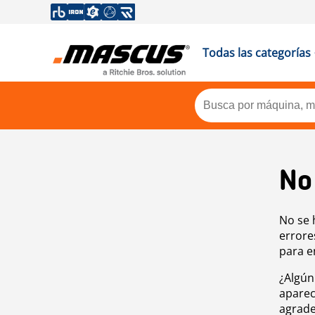
Todas las categorías
No
No se 
errore
para e
¿Algún
aparec
agrade