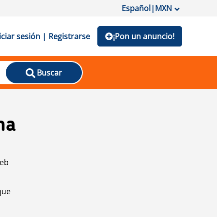
Español
|
MXN
iciar sesión | Registrarse
¡Pon un anuncio!
Buscar
na
web
que