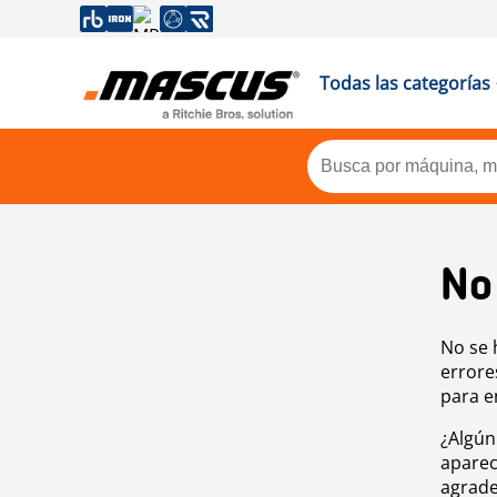
Todas las categorías
No
No se 
errore
para e
¿Algún
aparec
agrade