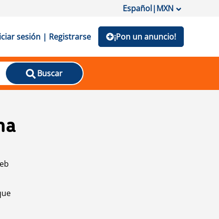
Español
|
MXN
iciar sesión | Registrarse
¡Pon un anuncio!
Buscar
na
web
que