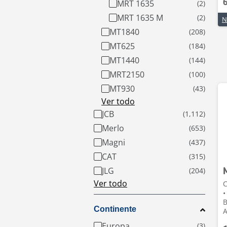
MRT 1635
MRT 1635 M
MT1840
MT625
MT1440
MRT2150
MT930
Ver todo
JCB
Merlo
Magni
CAT
JLG
Ver todo
C
•
B
Continente
A
Europa