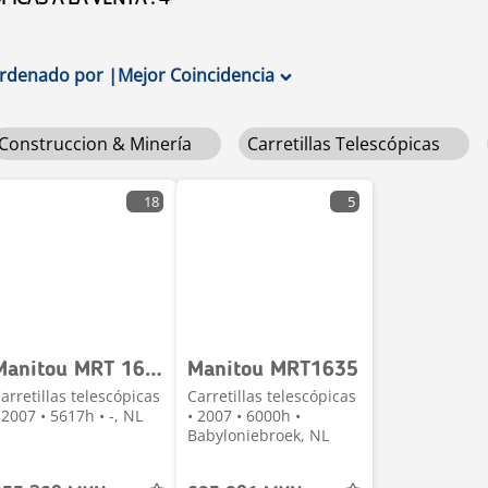
rdenado por
|
Mejor Coincidencia
Construccion & Minería
Carretillas Telescópicas
18
5
Manitou MRT 1635 M ROTO verreiker met vorken
Manitou MRT1635
arretillas telescópicas
Carretillas telescópicas
 2007 • 5617h • -, NL
• 2007 • 6000h •
Babyloniebroek, NL