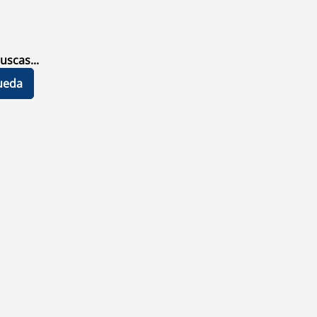
uscas...
ueda