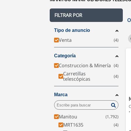
FILTRAR POR
O
Tipo de anuncio
Venta
Categoría
Construccion & Minería
Carretillas
telescópicas
Marca
C
•
Manitou
MRT1635