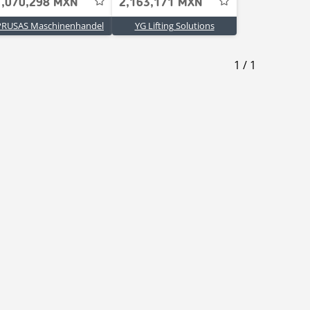
1,070,298 MXN
2,163,171 MXN
PRUSAS Maschinenhandel
YG Lifting Solutions
1
/
1