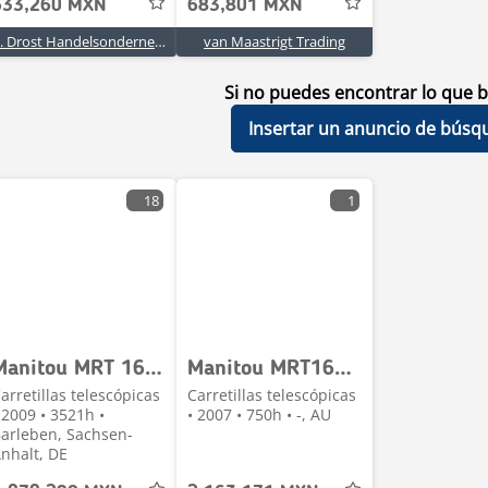
633,260 MXN
683,801 MXN
N. Drost Handelsonderneming
van Maastrigt Trading
Si no puedes encontrar lo que b
Insertar un anuncio de búsq
18
1
Manitou MRT 1635 / Manitou, nr 1640
Manitou MRT1635 Rotational
arretillas telescópicas
Carretillas telescópicas
 2009 • 3521h •
• 2007 • 750h • -, AU
arleben, Sachsen-
nhalt, DE